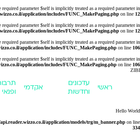
equired parameter $self is implicitly treated as a required parameter in
.wizzo.co.il/application/includes/FUNC_MakePaging.php
on line
12
equired parameter $self is implicitly treated as a required parameter in
.wizzo.co.il/application/includes/FUNC_MakePaging.php
on line
12
equired parameter $self is implicitly treated as a required parameter in
wizzo.co.il/application/includes/FUNC_MakePaging.php
on line
106
equired parameter $self is implicitly treated as a required parameter in
wizzo.co.il/application/includes/FUNC_MakePaging.php
on line
106
ZIBI
עדכונים
תרבות
ראשי
אקדמי
וחדשות
ופנאי
Hello World
api.reader.wizzo.co.il/application/models/trg/m_banner.php
on line
334