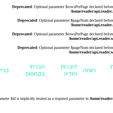
Deprecated
: Optional parameter $rowsPerPage declared before r
/home/reader/api.reader
Deprecated
: Optional parameter $pageNum declared before r
/home/reader/api.reader
Deprecated
: Optional parameter $rowsPerPage declared before r
/home/reader/api.reader.
Deprecated
: Optional parameter $pageNum declared before r
/home/reader/api.reader.
דוברות
חברתי
רווחה
קריי
ומדיה
בקמפוס
meter $id is implicitly treated as a required parameter in
/home/reader/